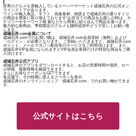
世界のグルメを直輸入しているスーパーマーケット成城石井の公式オン
ラインストアがあります。
ワインや輸入食品、ギフト、高級食材、雑貨まで成城石井の選りすぐり
の商品を豊富に取り揃えております!お目当ての商品をお探しの時は、カ
テゴリーやキーワード検
索などから簡単に絞り込んで商品を選べます。
魅力的な新商品、季節限定のグルメも随時追加中どうぞ宜しくお願い致
します。
成城石井.com会員について
成城石井.comでのお買い物は、成城石井.com会員登録（無料）および
「ログイン」が必要となります。 ご登録いただきますと、成城石井.com
ポイント、メールマガジン配信等のサービスをご利用頂けます。 また、
成城石井VIP会員になられますとVIP会員お客様だけの特別な商品をご購
入頂けます。
成城石井公式アプリ
成城石井のアプリをダウンロードすると、お店の営業時間や場所、セー
ル情報、最新情報を確認できます。
さらにお得なクーポンもGETできます。
各店舗で、その時期に使えるクーポンを表示。
成城石井のオンラインショップ「成城石井.com」でのお買い物ができま
す。
公式サイトはこちら