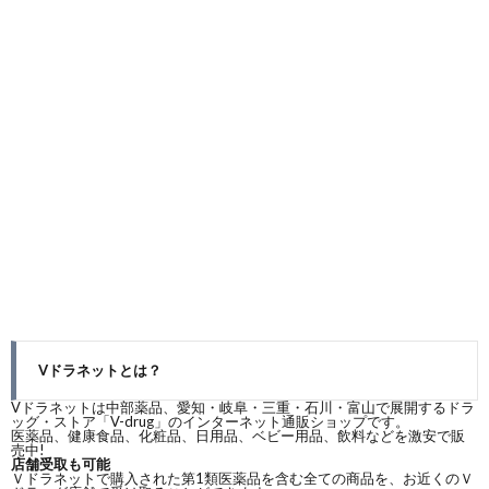
Vドラネットとは？
Vドラネットは中部薬品、愛知・岐阜・三重・石川・富山で展開するドラ
ッグ・ストア「V-drug」のインターネット通販ショップです。
医薬品、健康食品、化粧品、日用品、ベビー用品、飲料などを激安で販
売中!
店舗受取も可能
Ｖドラネットで購入された第1類医薬品を含む全ての商品を、お近くのＶ