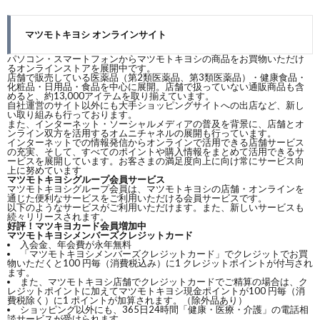
マツモトキヨシ オンラインサイト
パソコン・スマートフォンからマツモトキヨシの商品をお買物いただけ
るオンラインストアを展開中です。
店舗で販売している医薬品（第2類医薬品、第3類医薬品）・健康食品・
化粧品・日用品・食品を中心に展開。店舗で扱っていない通販商品も含
めると、約13,000アイテムを取り揃えています。
自社運営のサイト以外にも大手ショッピングサイトへの出店など、新し
い取り組みも行っております。
また、インターネット・ソーシャルメディアの普及を背景に、店舗とオ
ンライン双方を活用するオムニチャネルの展開も行っています。
インターネットでの情報発信からオンラインで活用できる店舗サービス
の充実、そして、すべてのポイントや購入情報をまとめて活用できるサ
ービスを展開しています。お客さまの満足度向上に向け常にサービス向
上に努めています
マツモトキヨシグループ会員サービス
マツモトキヨシグループ会員は、マツモトキヨシの店舗・オンラインを
通じた便利なサービスをご利用いただける会員サービスです。
以下のようなサービスがご利用いただけます。また、新しいサービスも
続々リリースされます。
好評！マツキヨカード会員増加中
マツモトキヨシメンバーズクレジットカード
入会金、年会費が永年無料
「マツモトキヨシメンバーズクレジットカード」でクレジットでお買
物いただくと100 円毎（消費税込み）に1 クレジットポイントが付与され
ます。
また、マツモトキヨシ店舗でクレジットカードでご精算の場合は、ク
レジットポイントに加えてマツモトキヨシ現金ポイントが100 円毎（消
費税除く）に1 ポイントが加算されます。（除外品あり）
ショッピング以外にも、365日24時間「健康・医療・介護」の電話相
談サービスが受けられます。