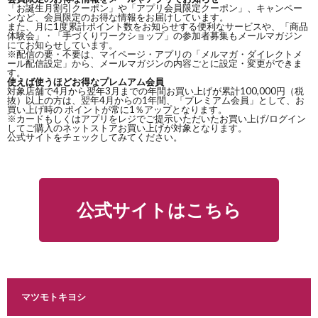
「お誕生月割引クーポン」や「アプリ会員限定クーポン」、キャンペー
ンなど、会員限定のお得な情報をお届けしています。
また、月に1度累計ポイント数をお知らせする便利なサービスや、「商品
体験会」・「手づくりワークショップ」の参加者募集もメールマガジン
にてお知らせしています。
※配信の要・不要は、マイページ・アプリの「メルマガ・ダイレクトメ
ール配信設定」から、メールマガジンの内容ごとに設定・変更ができま
す。
使えば使うほどお得なプレムアム会員
対象店舗で4月から翌年3月までの年間お買い上げが累計100,000円（税
抜）以上の方は、翌年4月からの1年間、「プレミアム会員」として、お
買い上げ時の ポイントが常に1％アップとなります。
※カードもしくはアプリをレジでご提示いただいたお買い上げ/ログイン
してご購入のネットストアお買い上げが対象となります。
公式サイトをチェックしてみてください。
公式サイトはこちら
マツモトキヨシ