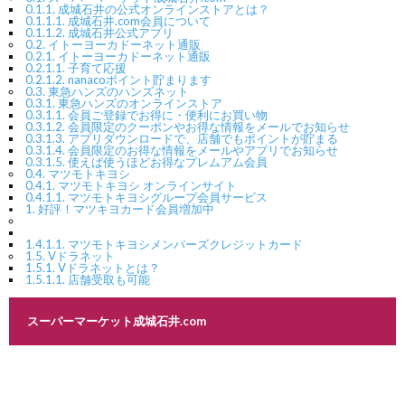
0.1.1.
成城石井の公式オンラインストアとは？
0.1.1.1.
成城石井.com会員について
0.1.1.2.
成城石井公式アプリ
0.2.
イトーヨーカドーネット通販
0.2.1.
イトーヨーカドーネット通販
0.2.1.1.
子育て応援
0.2.1.2.
nanacoポイント貯まります
0.3.
東急ハンズのハンズネット
0.3.1.
東急ハンズのオンラインストア
0.3.1.1.
会員ご登録でお得に・便利にお買い物
0.3.1.2.
会員限定のクーポンやお得な情報をメールでお知らせ
0.3.1.3.
アプリダウンロードで、店舗でもポイントが貯まる
0.3.1.4.
会員限定のお得な情報をメールやアプリでお知らせ
0.3.1.5.
使えば使うほどお得なプレムアム会員
0.4.
マツモトキヨシ
0.4.1.
マツモトキヨシ オンラインサイト
0.4.1.1.
マツモトキヨシグループ会員サービス
1.
好評！マツキヨカード会員増加中
1.4.1.1.
マツモトキヨシメンバーズクレジットカード
1.5.
Vドラネット
1.5.1.
Vドラネットとは？
1.5.1.1.
店舗受取も可能
スーパーマーケット成城石井.com