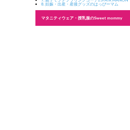
8.
妊娠・出産・産後グッズのはっぴーマム
マタニティウェア・授乳服のSweet mommy