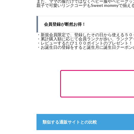
また、ママの服だけではなくベビー服やベビーグッ
親子で可愛いリンクコーデもSweet mommyで揃
会員登録が断然お得！
・新規会員限定で、登録したその日から使える５０
・累計購入額に応じて会員ランクが歩い、ランクア
・レビューするたび１００ポイントのプレゼント！
・お誕生日の登録をすると誕生月に誕生日クーポン
類似する通販サイトとの比較