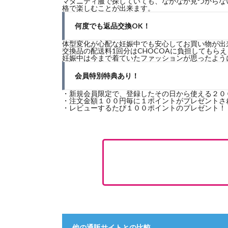
マタニティ服で探していても、なかなか見つからな
格で楽しむことが出来ます。
何度でも返品交換OK！
体型変化が心配な妊娠中でも安心してお買い物が出
交換品の配送料1回分はCHOCOAに負担しても
妊娠中は今まで着ていたファッションが思ったよう
会員特別特典あり！
・新規会員限定で、登録したその日から使える２０
・注文金額１００円毎に１ポイントがプレゼントさ
・レビューするたび１００ポイントのプレゼント！
他の通販サイトとの比較