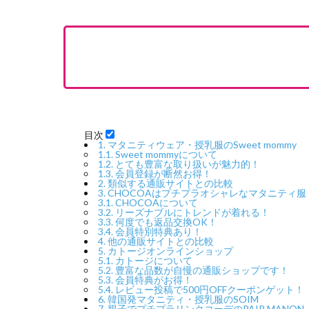
目次
1.
マタニティウェア・授乳服のSweet mommy
1.1.
Sweet mommyについて
1.2.
とても豊富な取り扱いが魅力的！
1.3.
会員登録が断然お得！
2.
類似する通販サイトとの比較
3.
CHOCOAはプチプラオシャレなマタニティ服
3.1.
CHOCOAについて
3.2.
リーズナブルにトレンドが着れる！
3.3.
何度でも返品交換OK！
3.4.
会員特別特典あり！
4.
他の通販サイトとの比較
5.
カトージオンラインショップ
5.1.
カトージについて
5.2.
豊富な品数が自慢の通販ショップです！
5.3.
会員特典がお得！
5.4.
レビュー投稿で500円OFFクーポンゲット！
6.
韓国発マタニティ・授乳服のSOIM
7.
親子でプチプラリンクコーデのPAIR MANON