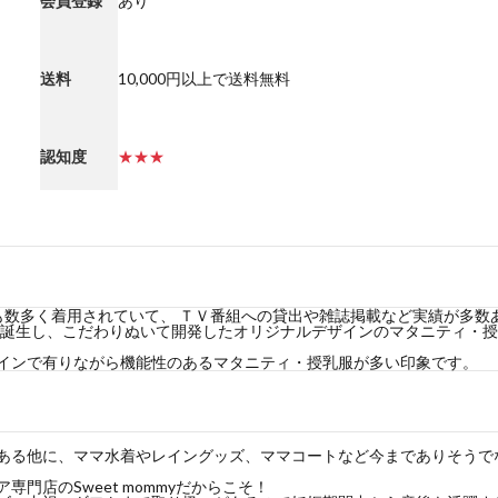
会員登録
あり
送料
10,000円以上で送料無料
認知度
★★★
デルにも数多く着用されていて、 ＴＶ番組への貸出や雑誌掲載など実績が多
して誕生し、こだわりぬいて開発したオリジナルデザインのマタニティ・
インで有りながら機能性のあるマタニティ・授乳服が多い印象です。
ある他に、ママ水着やレイングッズ、ママコートなど今までありそうで
門店のSweet mommyだからこそ！