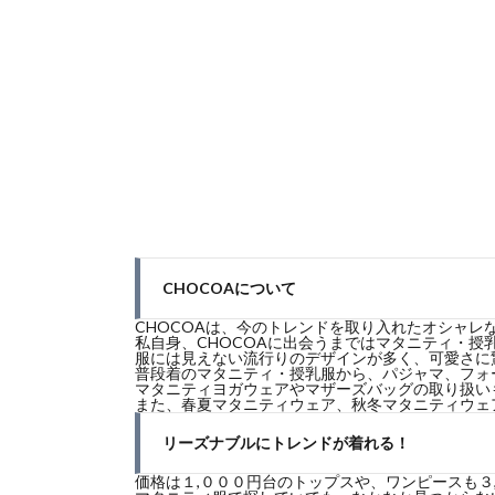
CHOCOAについて
CHOCOAは、今のトレンドを取り入れたオシャ
私自身、CHOCOAに出会うまではマタニティ・授
服には見えない流行りのデザインが多く、可愛さに
普段着のマタニティ・授乳服から、パジャマ、フォ
マタニティヨガウェアやマザーズバッグの取り扱い
また、春夏マタニティウェア、秋冬マタニティウェ
リーズナブルにトレンドが着れる！
価格は１,０００円台のトップスや、ワンピースも３