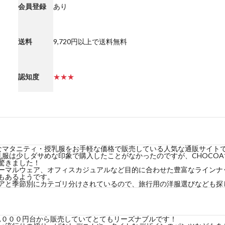
会員登録
あり
送料
9,720円以上で送料無料
認知度
★★★
レなマタニティ・授乳服をお手軽な価格で販売している人気な通販サイト
乳服は少しダサめな印象で購入したことがなかったのですが、CHOCO
驚きました！
ーマルウェア、オフィスカジュアルなど目的に合わせた豊富なラインナ
もあるようです。
アと季節別にカテゴリ分けされているので、旅行用の洋服選びなども探
,０００円台から販売していてとてもリーズナブルです！