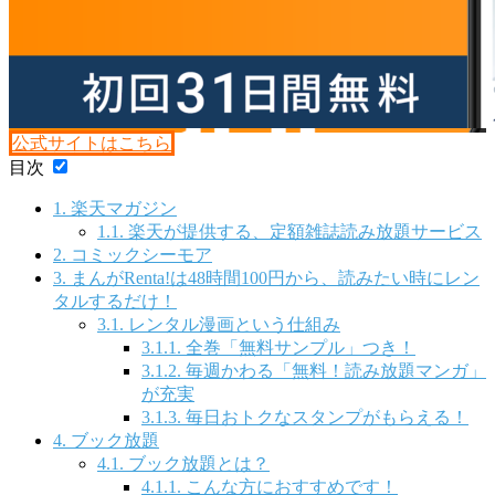
公式サイトはこちら
目次
1.
楽天マガジン
1.1.
楽天が提供する、定額雑誌読み放題サービス
2.
コミックシーモア
3.
まんがRenta!は48時間100円から、読みたい時にレン
タルするだけ！
3.1.
レンタル漫画という仕組み
3.1.1.
全巻「無料サンプル」つき！
3.1.2.
毎週かわる「無料！読み放題マンガ」
が充実
3.1.3.
毎日おトクなスタンプがもらえる！
4.
ブック放題
4.1.
ブック放題とは？
4.1.1.
こんな方におすすめです！