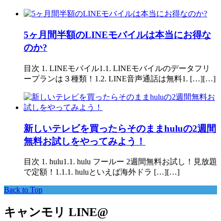
5ヶ月間半額のLINEモバイルは本当にお得な
のか?
目次 1. LINEモバイル1.1. LINEモバイルのデータフリ
ープランは３種類！1.2. LINE音声通話は無料1. […][…]
新しいテレビを買ったらそのままhuluの2週間
無料お試しをやってみよう！
目次 1. hulu1.1. hulu フールー 2週間無料お試し！見放題
で定額！1.1.1. huluといえば海外ドラ […][…]
Back to Top
キャンモリ LINE@